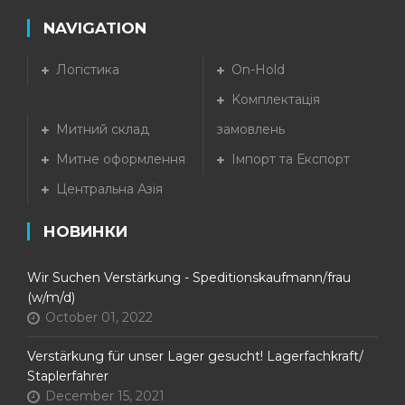
NAVIGATION
Логістика
On-Hold
Kомплектація
Митний склад
замовлень
Митне оформлення
Імпорт та Експорт
Центральна Азія
НОВИНКИ
Wir Suchen Verstärkung - Speditionskaufmann/frau
(w/m/d)
October 01, 2022
Verstärkung für unser Lager gesucht! Lagerfachkraft/
Staplerfahrer
December 15, 2021