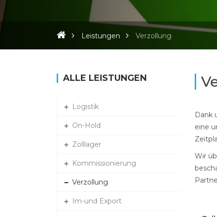
Leistungen
Verzollung
ALLE LEISTUNGEN
Ve
Logistik
Dank u
On-Hold
eine u
Zeitpl
Zolllager
Wir üb
Kommissionierung
bescha
Partne
Verzollung
Im-und Export