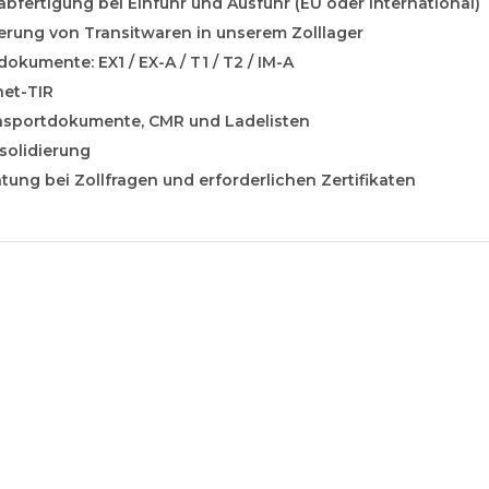
abfertigung bei Einfuhr und Ausfuhr (EU oder international)
erung von Transitwaren in unserem Zolllager
dokumente: EX1 / EX-A / T1 / T2 / IM-A
net-TIR
nsportdokumente, CMR und Ladelisten
solidierung
tung bei Zollfragen und erforderlichen Zertifikaten