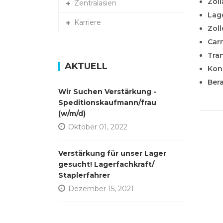
Zoll
Zentralasien
Lag
Karriere
Zoll
Car
Tra
AKTUELL
Kon
Bera
Wir Suchen Verstärkung -
Speditionskaufmann/frau
(w/m/d)
Oktober 01, 2022
Verstärkung für unser Lager
gesucht! Lagerfachkraft/
Staplerfahrer
Dezember 15, 2021