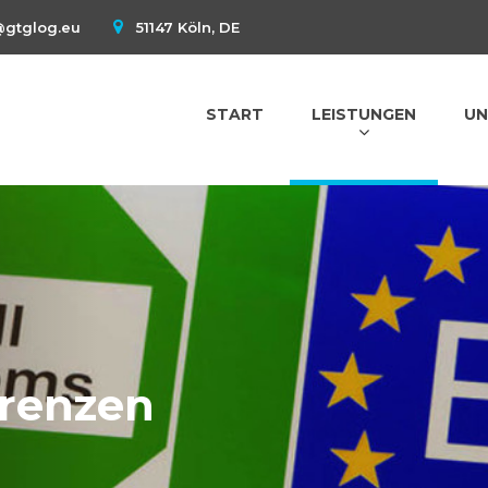
@gtglog.eu
51147 Köln, DE
START
LEISTUNGEN
UN
Grenzen